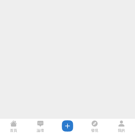
首頁
論壇
發現
我的