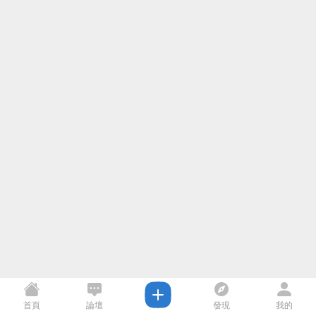
首頁
論壇
發現
我的