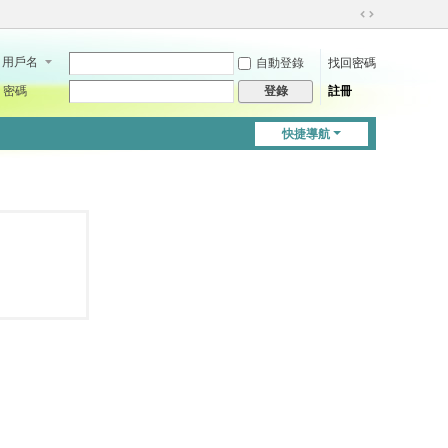
切
換
用戶名
自動登錄
找回密碼
到
寬
密碼
註冊
登錄
版
快捷導航