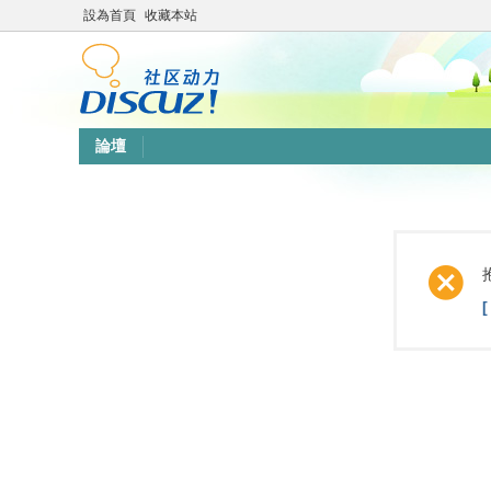
設為首頁
收藏本站
論壇