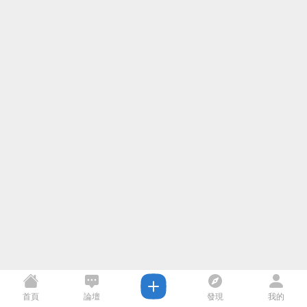
首頁
論壇
發現
我的