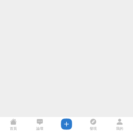
首頁
論壇
發現
我的