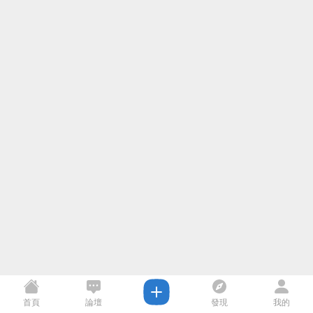
首頁
論壇
發現
我的