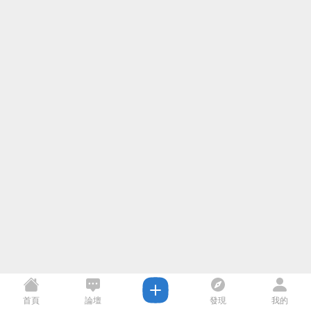
首頁
論壇
發現
我的