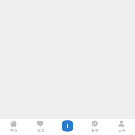
首頁
論壇
發現
我的