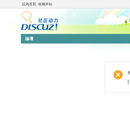
設為首頁
收藏本站
論壇