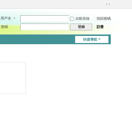
切
換
用戶名
自動登錄
找回密碼
到
寬
密碼
註冊
登錄
版
快捷導航