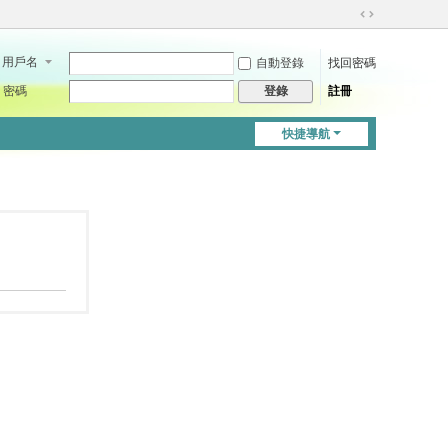
切
換
用戶名
自動登錄
找回密碼
到
寬
密碼
註冊
登錄
版
快捷導航