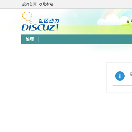
設為首頁
收藏本站
論壇