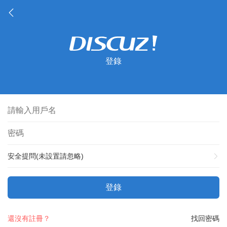
登錄
安全提問(未設置請忽略)
登錄
還沒有註冊？
找回密碼