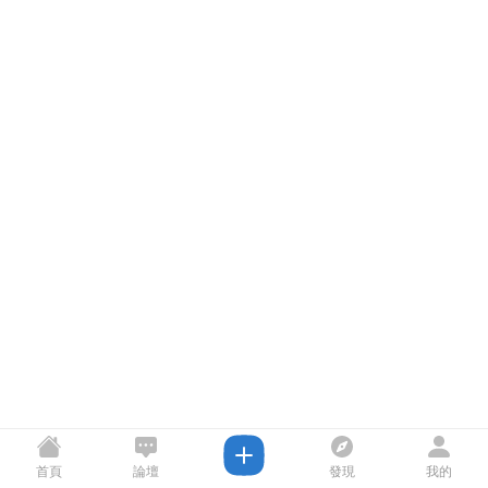
首頁
論壇
發現
我的