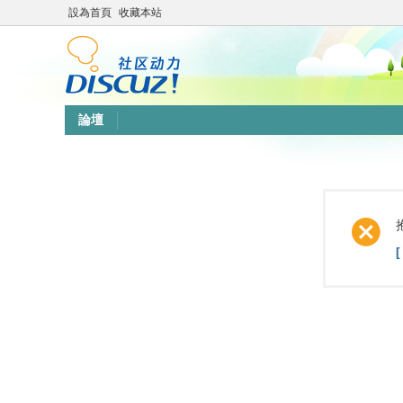
設為首頁
收藏本站
論壇