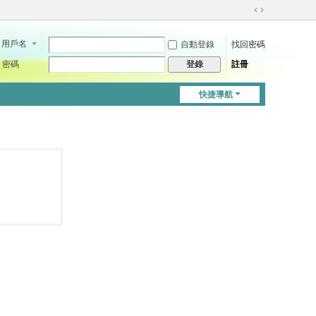
切
換
用戶名
自動登錄
找回密碼
到
寬
密碼
註冊
登錄
版
快捷導航