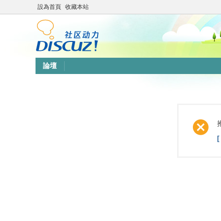
設為首頁
收藏本站
論壇