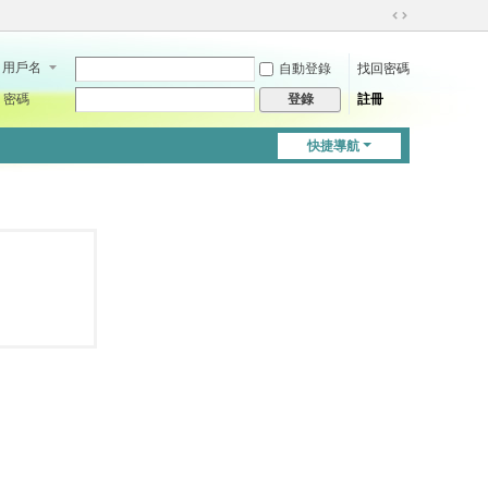
切
換
用戶名
自動登錄
找回密碼
到
寬
密碼
註冊
登錄
版
快捷導航