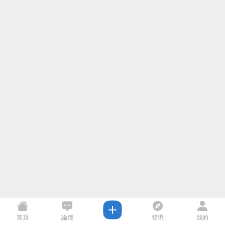
首頁
論壇
發現
我的