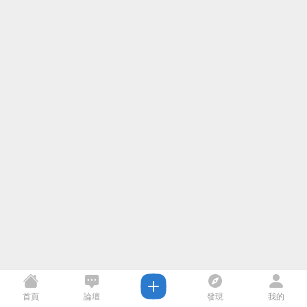
首頁
論壇
發現
我的