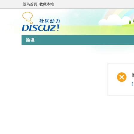
設為首頁
收藏本站
論壇