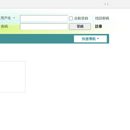
切
換
用戶名
自動登錄
找回密碼
到
寬
密碼
註冊
登錄
版
快捷導航