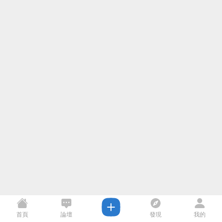
首頁
論壇
發現
我的