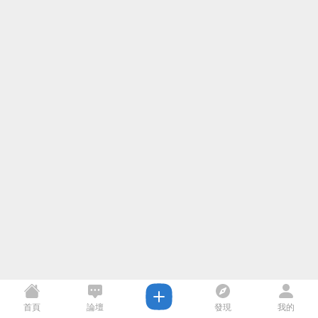
首頁
論壇
發現
我的