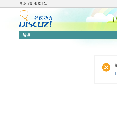
設為首頁
收藏本站
論壇