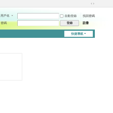
切
換
用戶名
自動登錄
找回密碼
到
寬
密碼
註冊
登錄
版
快捷導航