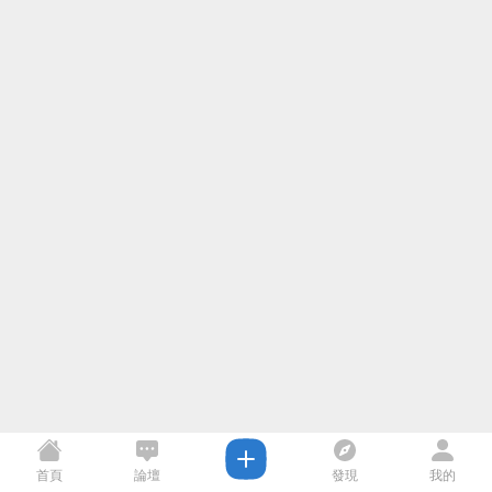
首頁
論壇
發現
我的