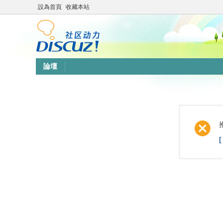
設為首頁
收藏本站
論壇