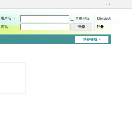
切
換
用戶名
自動登錄
找回密碼
到
寬
密碼
註冊
登錄
版
快捷導航