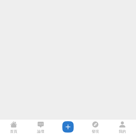
首頁
論壇
發現
我的