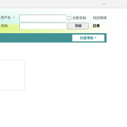
切
換
用戶名
自動登錄
找回密碼
到
寬
密碼
註冊
登錄
版
快捷導航