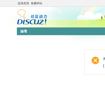
設為首頁
收藏本站
論壇