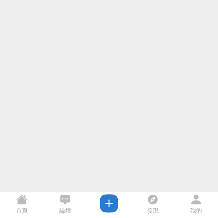
首頁
論壇
發現
我的