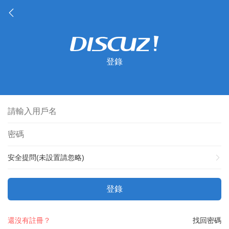
登錄
安全提問(未設置請忽略)
登錄
還沒有註冊？
找回密碼