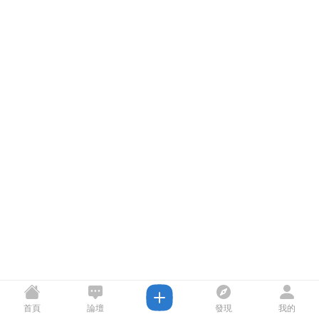
首頁
論壇
發現
我的