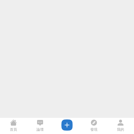
首頁
論壇
發現
我的