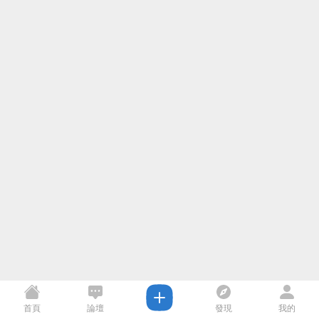
首頁
論壇
發現
我的