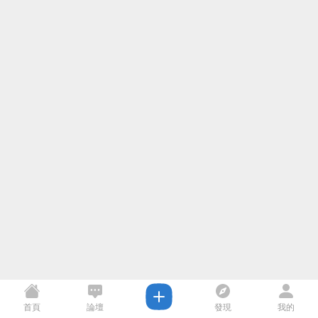
首頁
論壇
發現
我的