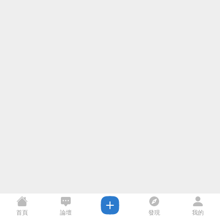
首頁
論壇
發現
我的