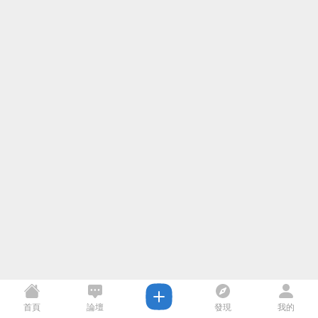
首頁
論壇
發現
我的