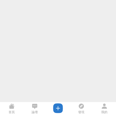
首頁
論壇
發現
我的