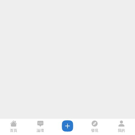
首頁
論壇
發現
我的