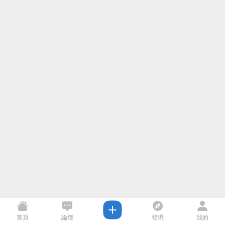
首頁
論壇
發現
我的