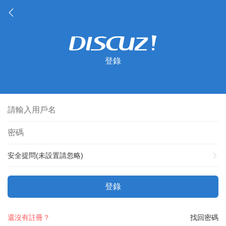
登錄
安全提問(未設置請忽略)
登錄
還沒有註冊？
找回密碼