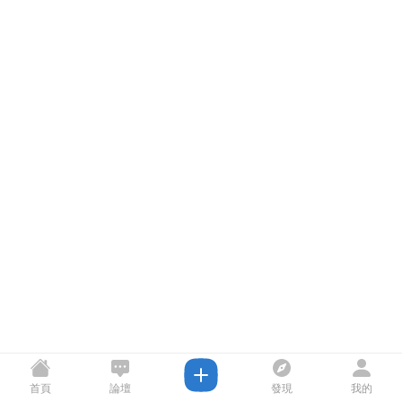
首頁
論壇
發現
我的