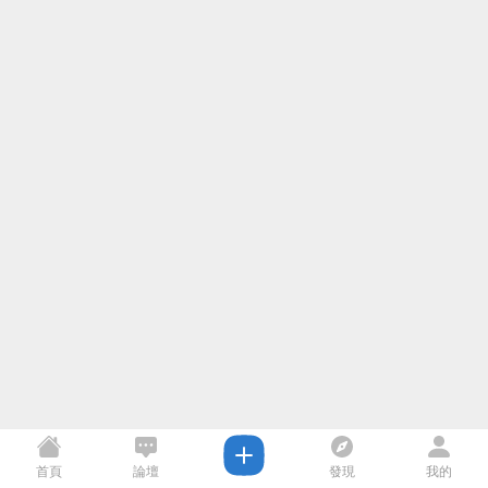
首頁
論壇
發現
我的