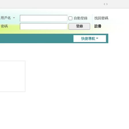
切
換
用戶名
自動登錄
找回密碼
到
寬
密碼
註冊
登錄
版
快捷導航