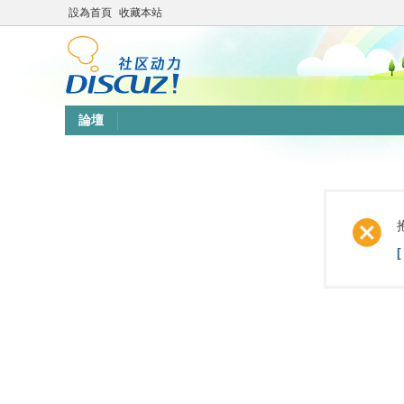
設為首頁
收藏本站
論壇