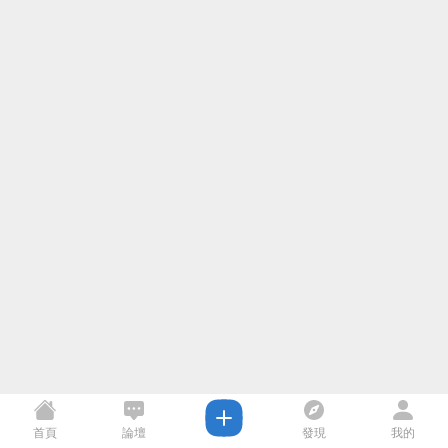
首頁
論壇
發現
我的