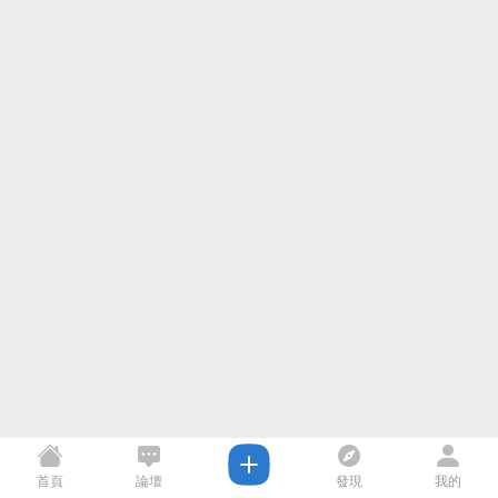
首頁
論壇
發現
我的