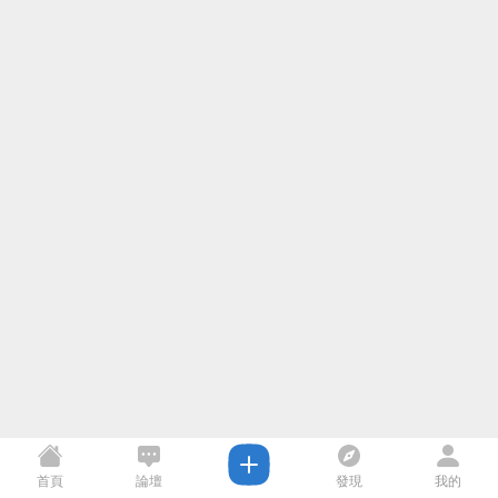
首頁
論壇
發現
我的