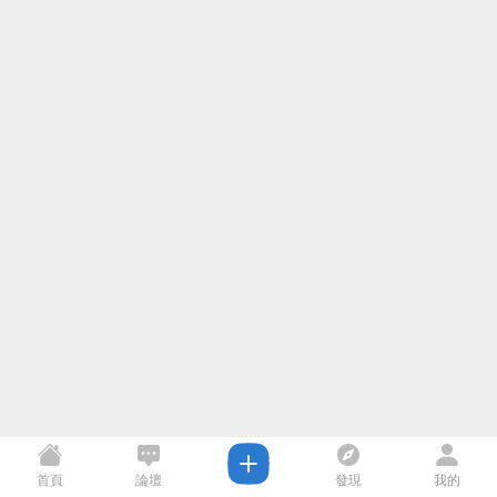
首頁
論壇
發現
我的