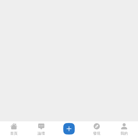
首頁
論壇
發現
我的