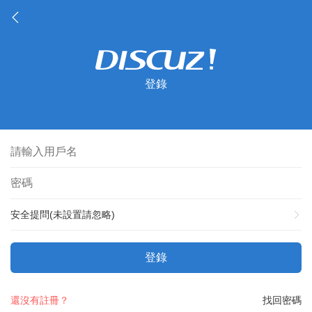
登錄
安全提問(未設置請忽略)
登錄
還沒有註冊？
找回密碼