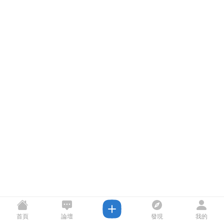
首頁
論壇
發現
我的