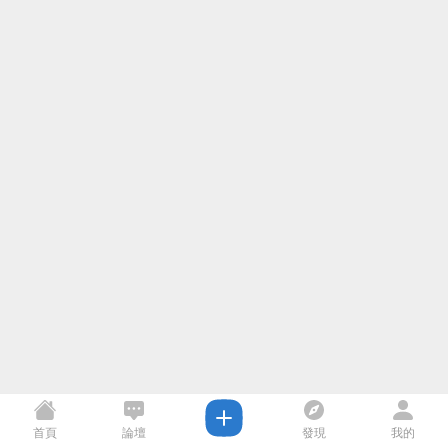
首頁
論壇
發現
我的