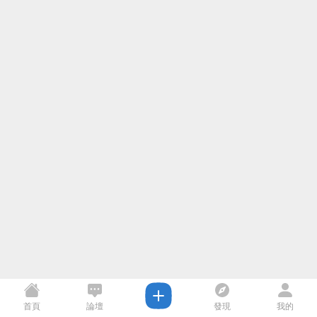
首頁
論壇
發現
我的