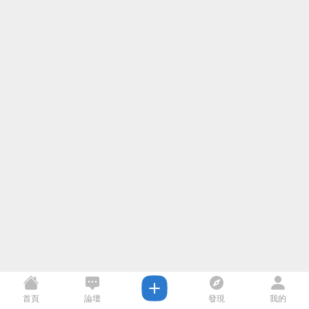
首頁
論壇
發現
我的