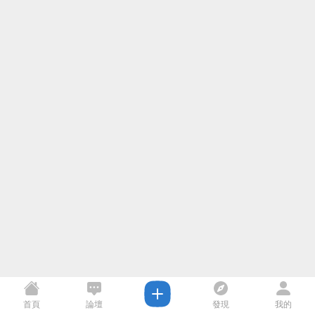
首頁
論壇
發現
我的