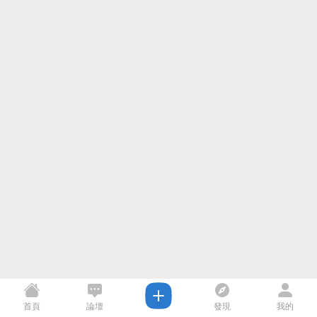
首頁
論壇
發現
我的