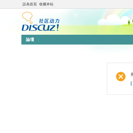
設為首頁
收藏本站
論壇