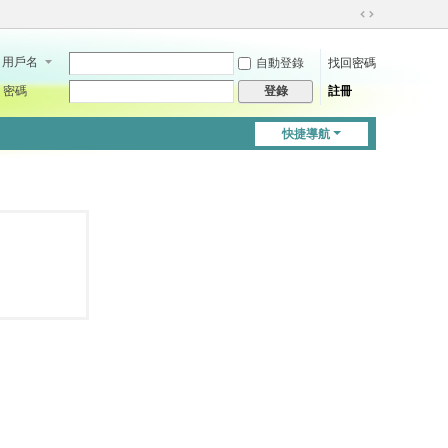
切
換
用戶名
自動登錄
找回密碼
到
寬
密碼
註冊
登錄
版
快捷導航