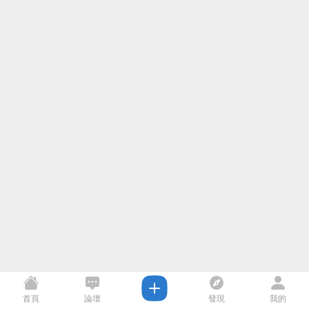
首頁
論壇
發現
我的