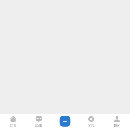
首頁
論壇
發現
我的